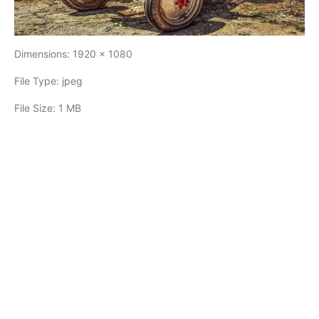
Dimensions:
1920 x 1080
File Type:
jpeg
File Size:
1 MB
COMENTARIOS
0
DEJA UNA RESPUESTA
Lo siento, debes estar
conectado
para publicar un
comentario.