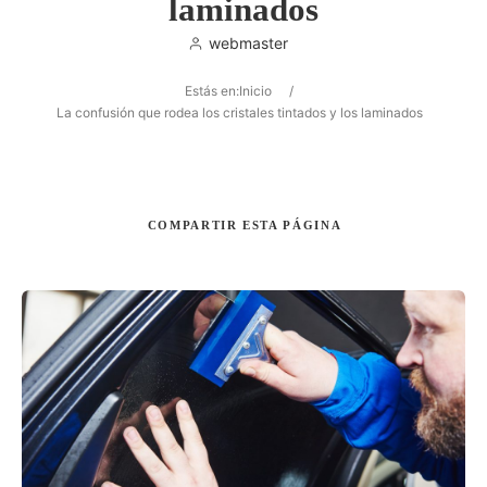
laminados
webmaster
Estás en:
Inicio
/
Buscar
La confusión que rodea los cristales tintados y los laminados
COMPARTIR
ESTA PÁGINA