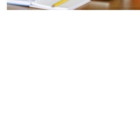
COMENTARIOS
DEJA UNA RESPUESTA
Lo siento, debes estar
conectado
para publicar un comentari