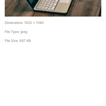
Dimensions:
1920 x 1080
File Type:
jpeg
File Size:
697 KB
COMENTARIOS
0
DEJA UNA RESPUESTA
Lo siento, debes estar
conectado
para publicar un
comentario.