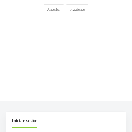
Anterior
Siguiente
COMENTARIOS
0
DEJA UNA RESPUESTA
Lo siento, debes estar
conectado
para publicar un
comentario.
Iniciar sesión