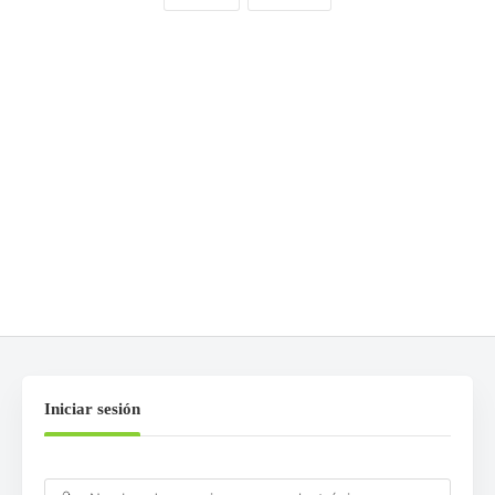
COMENTARIOS
0
DEJA UNA RESPUESTA
Lo siento, debes estar
conectado
para publicar un
comentario.
Iniciar sesión