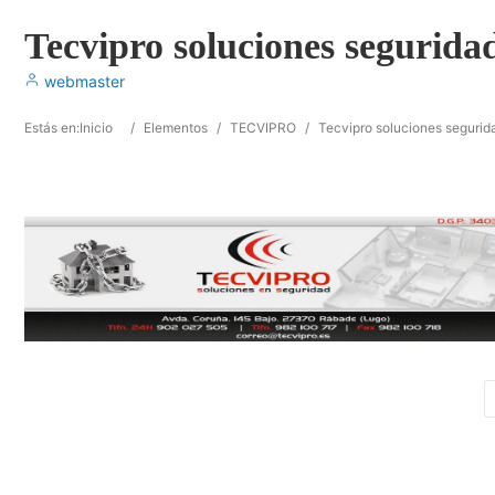
Tecvipro soluciones segurida
webmaster
Estás en:
Inicio
/
Elementos
/
TECVIPRO
/
Tecvipro soluciones segurid
COMENTARIOS