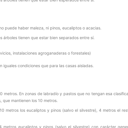
: no puede haber maleza, ni pinos, eucaliptos o acacias.
s árboles tienen que estar bien separados entre sí.
rvicios, instalaciones agroganaderas o forestales)
 iguales condiciones que para las casas aisladas.
10 metros. En zonas de labradío y pastos que no tengan esa clasific
s, que mantienen los 10 metros.
10 metros los eucaliptos y pinos (salvo el silvestre), 4 metros el re
4 metros eucaliptos y pinos (salvo el silvestre) con carácter gener