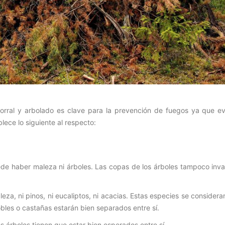
rral y arbolado es clave para la prevención de fuegos ya que evi
blece lo siguiente al respecto:
uede haber maleza ni árboles. Las copas de los árboles tampoco inva
za, ni pinos, ni eucaliptos, ni acacias. Estas especies se consider
obles o castañas estarán bien separados entre sí.
s árboles tienen que estar bien esperados entre sí.