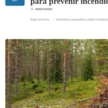
para prevenir incendio
2017
webmaster
Estás en:
Inicio
/
Normativa automática sobre la limpiez