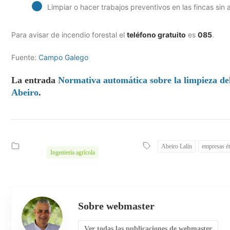
Limpiar o hacer trabajos preventivos en las fincas sin 
Para avisar de incendio forestal el
teléfono gratuito
es
085
.
Fuente:
Campo Galego
La entrada
Normativa automática sobre la limpieza del
Abeiro
.
Abeiro Lalín
empresas ét
Ingeniería agrícola
Sobre webmaster
Ver todas las publicaciones de webmaster