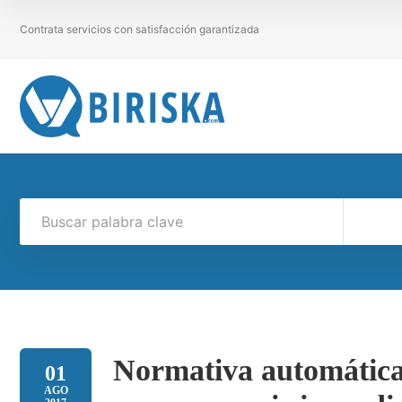
Contrata servicios con satisfacción garantizada
Normativa automática 
01
AGO