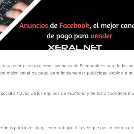
resa tener claro que crear anuncios de Facebook es una de las me
del mejor canal de pago para implementar publicidad debido a su
ocial a través de los equipos de escritorio y de los dispositivos mó
fonos para investigar, leer y trabajar. A la vez que pasan tiempo en 