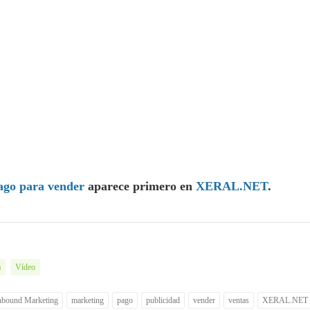
ago para vender
aparece primero en
XERAL.NET
.
a
Vídeo
nbound Marketing
marketing
pago
publicidad
vender
ventas
XERAL.NET