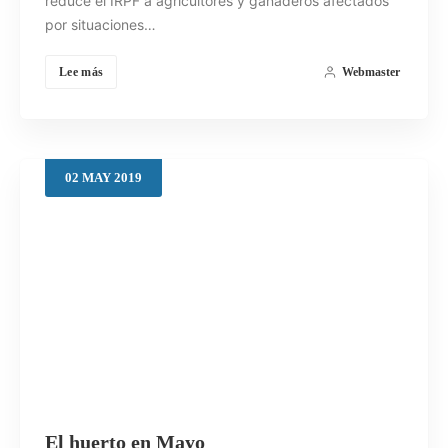
reduce el IRPF a agricultores y ganaderos afectados
por situaciones…
Lee más
Webmaster
02
MAY
2019
El huerto en Mayo