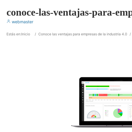
conoce-las-ventajas-para-emp
webmaster
Estás en:
Inicio
/
Conoce las ventajas para empresas de la industria 4.0
/