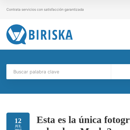
Contrata servicios con satisfacción garantizada
Esta es la única fotog
12
JUL