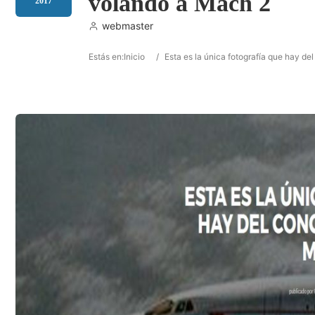
volando a Mach 2
2017
webmaster
Estás en:
Inicio
/
Esta es la única fotografía que hay d