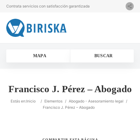
Contrata servicios con satisfacción garantizada
MAPA
BUSCAR
Francisco J. Pérez – Abogado
Estás en:
Inicio
/
Elementos
/
Abogado - Asesoramiento legal
/
Francisco J. Pérez – Abogado
COMPARTIR
ESTA PÁGINA