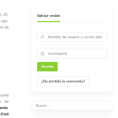
, 25,
Iniciar sesión
Lugo.
ad de
¿Ha perdido la contraseña?
rsona
a
de
ente
.
Civil