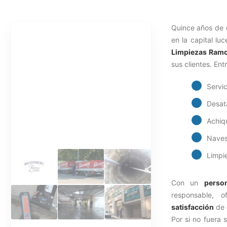
Quince años de 
en la capital lu
Limpiezas Ramo
sus clientes. Entr
Servic
Desat
Achiq
Naves 
Limpi
Con un
perso
responsable, 
satisfacción
de 
Por si no fuera 