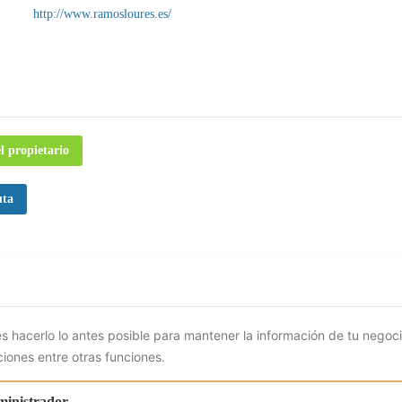
http://www.ramosloures.es/
S
l propietario
uta
s hacerlo lo antes posible para mantener la información de tu negoc
ciones entre otras funciones.
ministrador