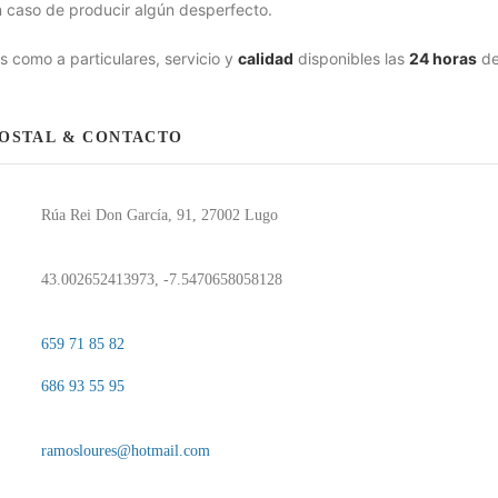
 caso de producir algún desperfecto.
 como a particulares, servicio y
calidad
disponibles las
24 horas
de
POSTAL & CONTACTO
Rúa Rei Don García, 91, 27002 Lugo
43.002652413973, -7.5470658058128
659 71 85 82
686 93 55 95
ramosloures@hotmail.com