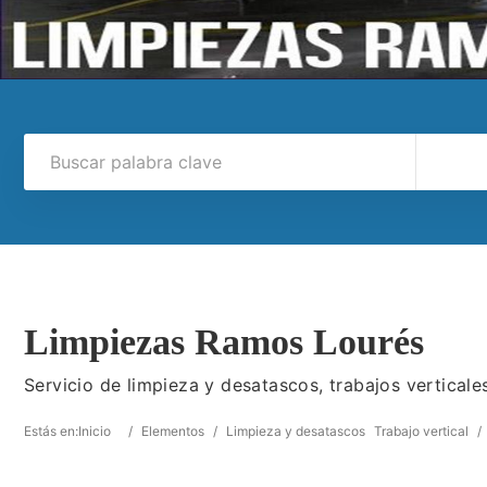
Limpiezas Ramos Lourés
Servicio de limpieza y desatascos, trabajos verticale
Estás en:
Inicio
/
Elementos
/
Limpieza y desatascos
Trabajo vertical
/