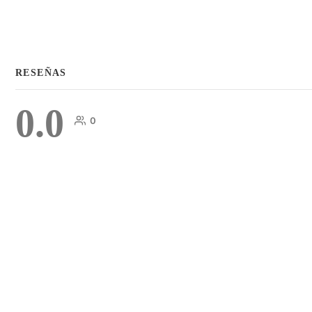
RESEÑAS
0.0
0
COMENTARIOS
DEJA UNA RESPUESTA
Lo siento, debes estar
conectado
para publicar un comentari