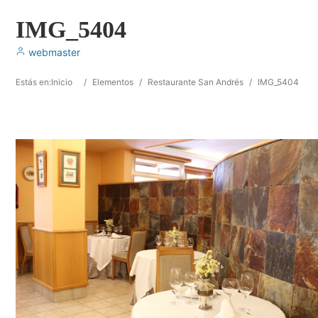
IMG_5404
webmaster
Estás en:
Inicio
/
Elementos
/
Restaurante San Andrés
/
IMG_5404