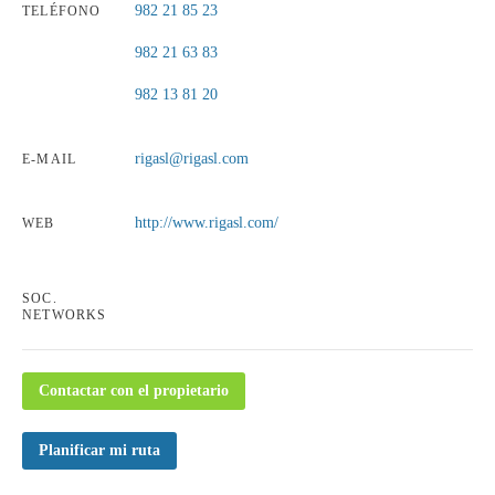
982 21 85 23
TELÉFONO
982 21 63 83
982 13 81 20
rigasl@rigasl.com
E-MAIL
http://www.rigasl.com/
WEB
SOC.
NETWORKS
Contactar con el propietario
Planificar mi ruta