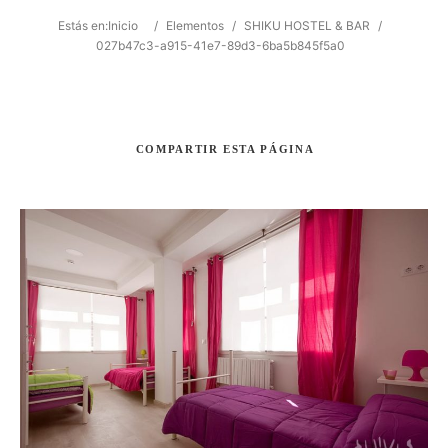
Estás en:
Inicio
/
Elementos
/
SHIKU HOSTEL & BAR
/
027b47c3-a915-41e7-89d3-6ba5b845f5a0
Buscar
COMPARTIR
ESTA PÁGINA