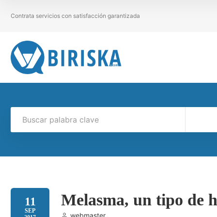
Contrata servicios con satisfacción garantizada
Melasma, un tipo de h
11
SEP
webmaster