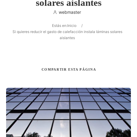
solares aislantes
webmaster
Estás en:
Inicio
/
Buscar
Si quieres reducir el gasto de calefacción instala láminas solares
aislantes
COMPARTIR
ESTA PÁGINA