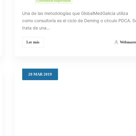
Consultoría empresarial
Una de las metodologías que GlobalMedGalicia utiliza
como consultoría es el ciclo de Deming o círculo PDCA. S
trata de una…
Lee más
Webmaste
20
MAR
2019