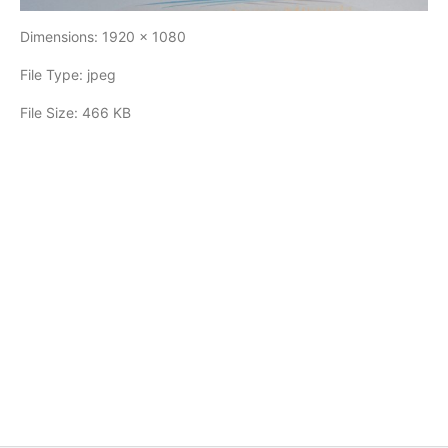
Dimensions:
1920 x 1080
File Type:
jpeg
File Size:
466 KB
COMENTARIOS
0
DEJA UNA RESPUESTA
Lo siento, debes estar
conectado
para publicar un
comentario.