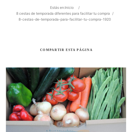
Estás en:
Inicio
/
8 cestas de temporada diferentes para facilitar tu compra
/
8-cestas-de-temporada-para-facilitar-tu-compra-1920
Buscar
COMPARTIR
ESTA PÁGINA