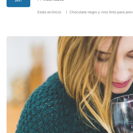
2017
Estás en:
Inicio
/
Chocolate negro y vino tinto para prev