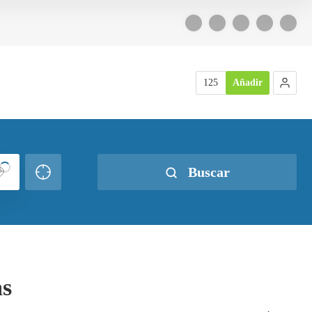
125
Añadir
Buscar
as