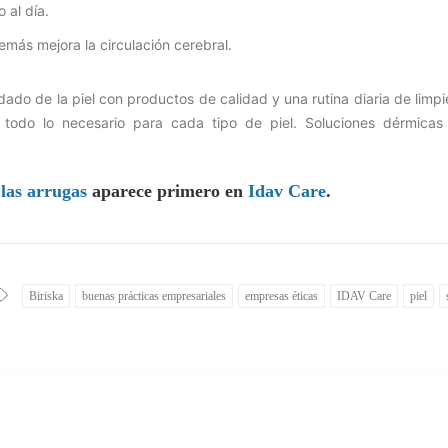
 al día.
emás mejora la circulación cerebral.
ado de la piel con productos de calidad y una rutina diaria de limp
todo lo necesario para cada tipo de piel. Soluciones dérmicas
 las arrugas
aparece primero en
Idav Care
.
Biriska
buenas prácticas empresariales
empresas éticas
IDAV Care
piel