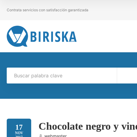
Contrata servicios con satisfacción garantizada
Chocolate negro y vino
17
NOV
webmaster