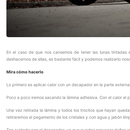
En el caso de que nos cansemos de tener las lunas tintadas 
deshacernos de ellas, es bastante fácil y podemos realizarlo nos
Mira cómo hacerlo
Lo primero es aplicar calor con un decapador en la parte externa 
Poco a poco iremos sacando la lámina adhesiva. Con el calor el 
Una vez retirada la lámina y todos los trocitos que hayan quedad
retiraremos el pegamento de los cristales y con agua y jabón limp
Ten cuidado con el decapador, ya que puedes provocar daños en 