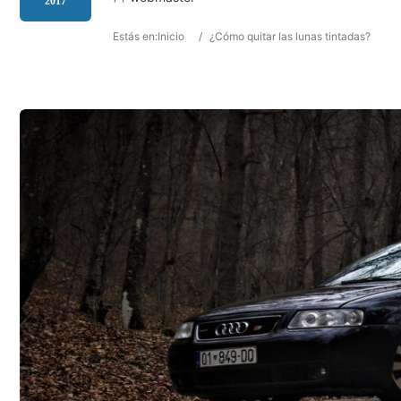
2017
Estás en:
Inicio
/
¿Cómo quitar las lunas tintadas?