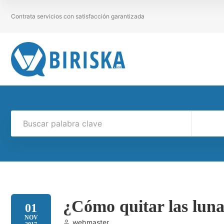
Contrata servicios con satisfacción garantizada
¿Cómo quitar las luna
01
NOV
webmaster