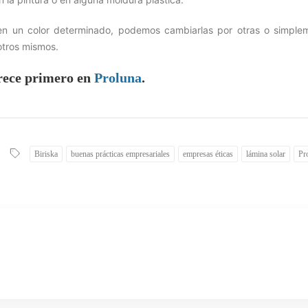
en un color determinado, podemos cambiarlas por otras o simple
otros mismos.
ece primero en
Proluna
.
Biriska
buenas prácticas empresariales
empresas éticas
lámina solar
Pr