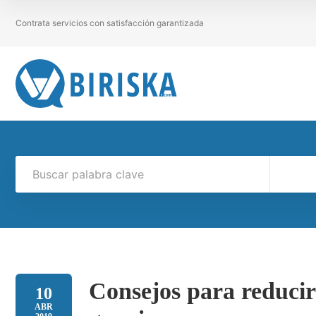
Contrata servicios con satisfacción garantizada
Consejos para reducir 
10
ABR