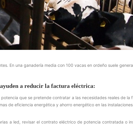
tantes. En una ganadería media con 100 vacas en ordeño suele genera
yuden a reducir la factura eléctrica:
a potencia que se pretende contratar a las necesidades reales de la 
mas de eficiencia energética y ahorro energético en las instalacione
rias a led, revisar el contrato eléctrico de potencia contratada o in