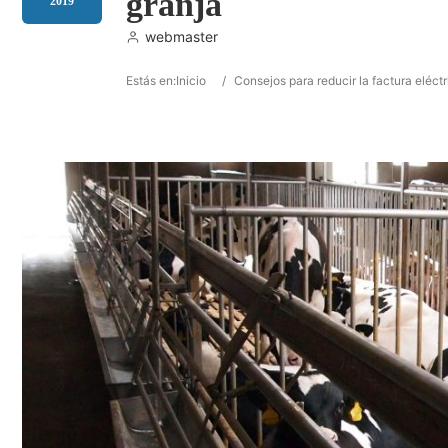
granja
2019
webmaster
Estás en:
Inicio
/
Consejos para reducir la factura eléct