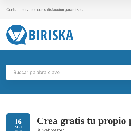
Contrata servicios con satisfacción garantizada
Crea gratis tu propio
16
AGO
webmaster