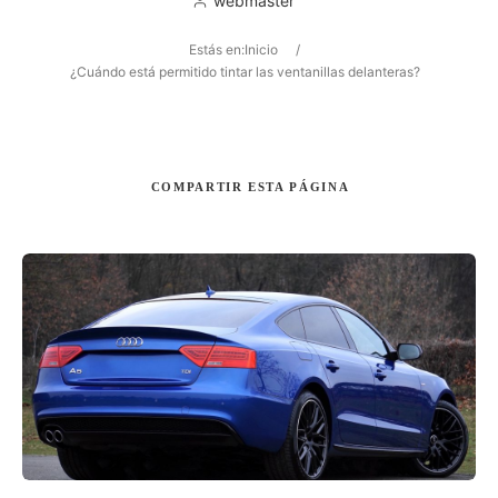
webmaster
Estás en:
Inicio
/
¿Cuándo está permitido tintar las ventanillas delanteras?
Buscar
COMPARTIR
ESTA PÁGINA