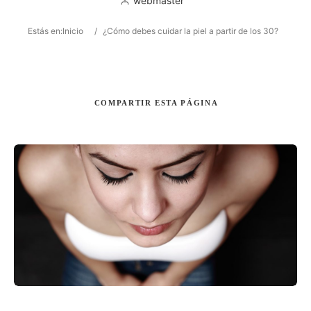
webmaster
Estás en:
Inicio
/
¿Cómo debes cuidar la piel a partir de los 30?
Buscar
COMPARTIR
ESTA PÁGINA