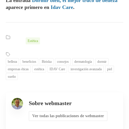
La entrada
Dormir bien, el mejor truco de belleza
aparece primero en
Idav Care
.
Estética
belleza
beneficios
Biriska
consejos
dermatología
dormir
empresas éticas
estética
IDAV Care
investigación avanzada
piel
sueño
Sobre webmaster
Ver todas las publicaciones de webmaster