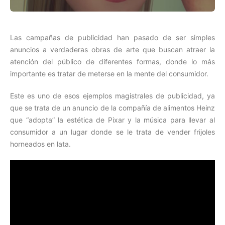
Las campañas de publicidad han pasado de ser simples
anuncios a verdaderas obras de arte que buscan atraer la
atención del público de diferentes formas, donde lo más
importante es tratar de meterse en la mente del consumidor.
Este es uno de esos ejemplos magistrales de publicidad, ya
que se trata de un anuncio de la compañía de alimentos Heinz
que “adopta” la estética de Pixar y la música para llevar al
consumidor a un lugar donde se le trata de vender frijoles
horneados en lata.