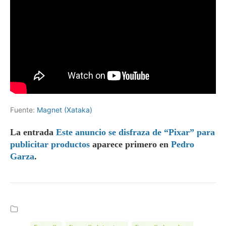
Fuente:
Magnet (Xataka)
La entrada
Este anuncio se disfraza de “Pixar” para
publicitar productos
aparece primero en
Pedro
Garza
.