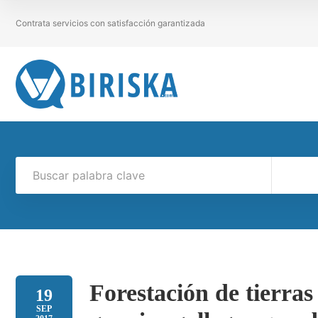
Contrata servicios con satisfacción garantizada
Forestación de tierras
19
SEP