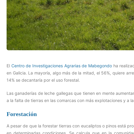
El
Centro de Investigaciones Agrarias de Mabegondo
ha realizad
en Galicia. La mayoría, algo más de la mitad, el 56%, quiere arr
14% se decantaría por el uso forestal.
Las ganaderías de leche gallegas que tienen en mente aumentar 
a la falta de tierras en las comarcas con más explotaciones y a las
Forestación
A pesar de que la forestar tierras con eucaliptos o pinos está proh
en determinadas condiciones. Se calcula que en la comunida