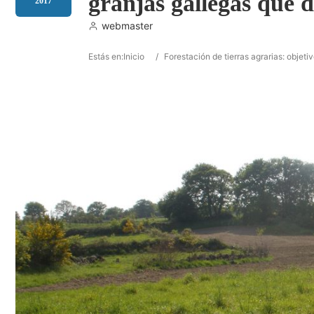
granjas gallegas que d
2017
webmaster
Estás en:
Inicio
/
Forestación de tierras agrarias: objeti