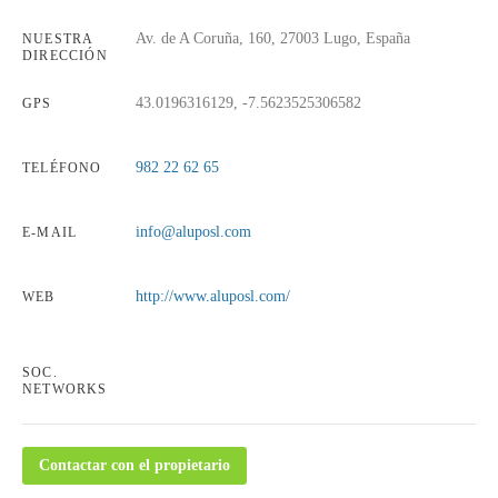
Av. de A Coruña, 160, 27003 Lugo, España
NUESTRA
DIRECCIÓN
43.0196316129, -7.5623525306582
GPS
982 22 62 65
TELÉFONO
info@aluposl.com
E-MAIL
http://www.aluposl.com/
WEB
SOC.
NETWORKS
Contactar con el propietario