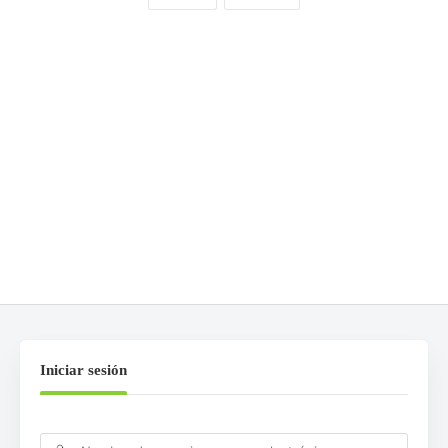
COMENTARIOS
0
DEJA UNA RESPUESTA
Lo siento, debes estar
conectado
para publicar un
comentario.
Iniciar sesión