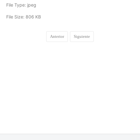
File Type:
jpeg
File Size:
806 KB
Anterior
Siguiente
COMENTARIOS
0
DEJA UNA RESPUESTA
Lo siento, debes estar
conectado
para publicar un
comentario.