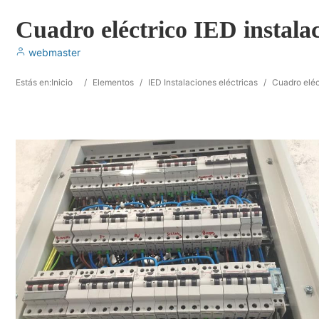
Cuadro eléctrico IED instala
webmaster
Estás en:
Inicio
/
Elementos
/
IED Instalaciones eléctricas
/
Cuadro eléc