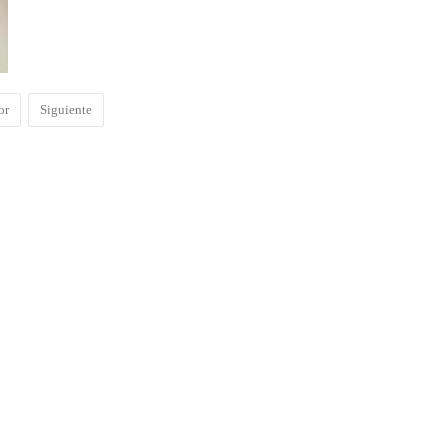
or
Siguiente
o.