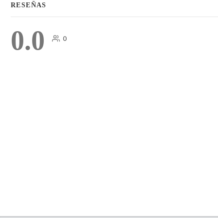
RESEÑAS
0.0
0
COMENTARIOS
DEJA UNA RESPUESTA
Lo siento, debes estar
conectado
para publicar un comentari