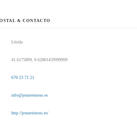
POSTAL & CONTACTO
Lérida
41.6175899, 0.62001459999999
670 23 71 21
info@jesusreinoso.es
http://jesusreinoso.es/
S