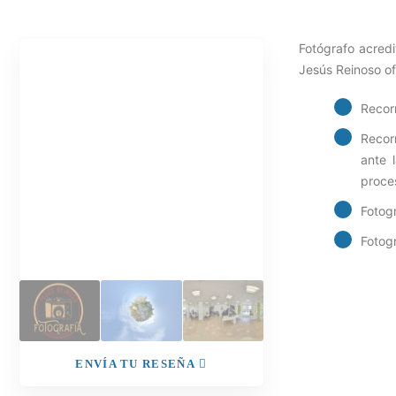
Fotógrafo acredi
Jesús Reinoso ofr
Recorr
Recorr
ante 
proce
Fotog
Fotogr
ENVÍA TU RESEÑA