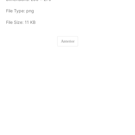
File Type:
png
File Size:
11 KB
Anterior
COMENTARIOS
0
DEJA UNA RESPUESTA
Lo siento, debes estar
conectado
para publicar un
comentario.