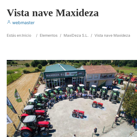
Vista nave Maxideza
webmaster
Estás en:
Inicio
/
Elementos
/
MaxiDeza S.L.
/
Vista nave Maxideza