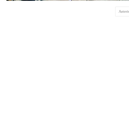
Anteri
COMENTARIOS
DEJA UNA RESPUESTA
Lo siento, debes estar
conectado
para publicar un comentari