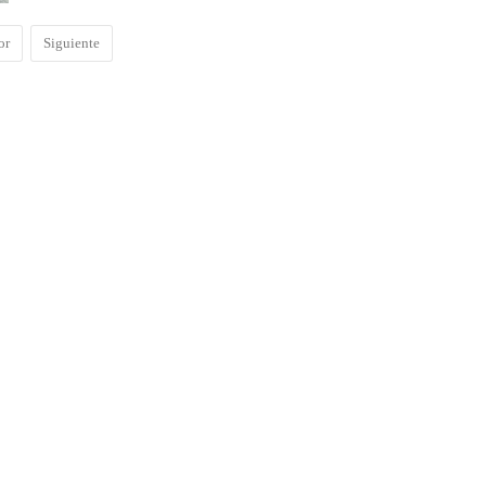
or
Siguiente
o.