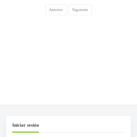
Anterior
Siguiente
COMENTARIOS
0
DEJA UNA RESPUESTA
Lo siento, debes estar
conectado
para publicar un
comentario.
Iniciar sesión