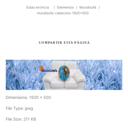
Estás en:
Inicio
/
Elementos
/
Mundisofá
/
mundisofa-cabecera-1920×500
Buscar
COMPARTIR
ESTA PÁGINA
Dimensions:
1920 x 500
File Type:
jpeg
File Size:
211 KB