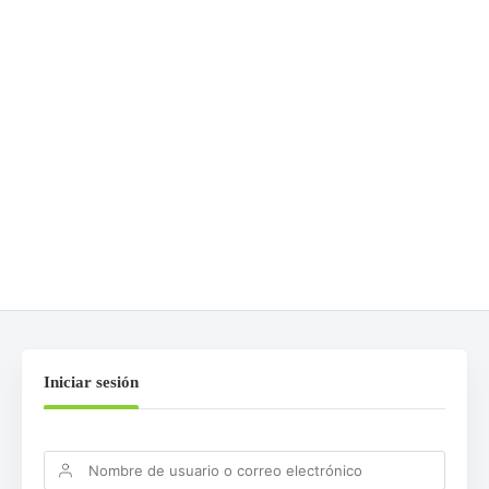
COMENTARIOS
0
DEJA UNA RESPUESTA
Lo siento, debes estar
conectado
para publicar un
comentario.
Iniciar sesión