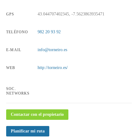
43.044707402345, -7.5623863935471
GPS
982 20 93 92
TELÉFONO
info@torneiro.es
E-MAIL
http://torneiro.es/
WEB
SOC.
NETWORKS
Contactar con el propietario
Planificar mi ruta