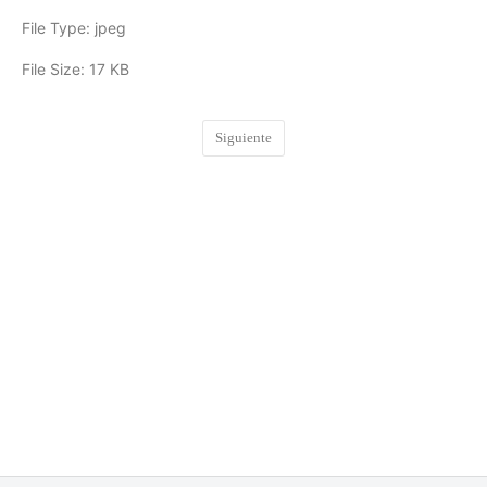
File Type:
jpeg
File Size:
17 KB
Siguiente
COMENTARIOS
0
DEJA UNA RESPUESTA
Lo siento, debes estar
conectado
para publicar un
comentario.