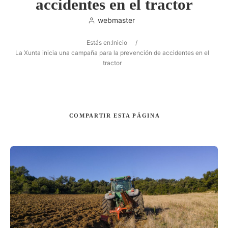
accidentes en el tractor
webmaster
Estás en:
Inicio
/
Buscar
La Xunta inicia una campaña para la prevención de accidentes en el
tractor
COMPARTIR
ESTA PÁGINA