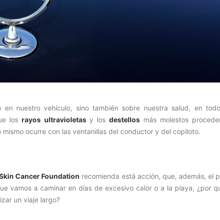
o en nuestro vehículo, sino también sobre nuestra salud, en todo
ue los
rayos ultravioletas
y los
destellos
más molestos procede
Lo mismo ocurre con las ventanillas del conductor y del copiloto.
Skin Cancer Foundation
recomienda está acción, que, además, el p
e vamos a caminar en días de excesivo calor o a la playa, ¿por q
zar un viaje largo?