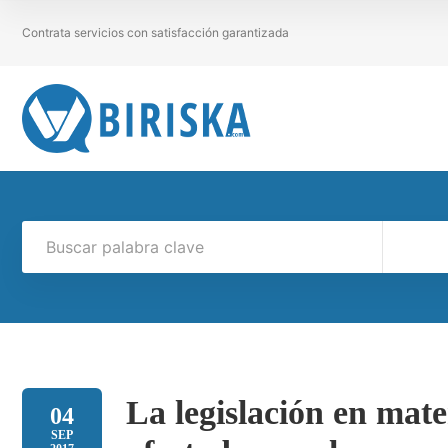
Contrata servicios con satisfacción garantizada
La legislación en mate
04
SEP