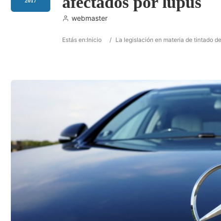
afectados por lupus
2017
webmaster
Estás en:
Inicio
/
La legislación en materia de tintado d