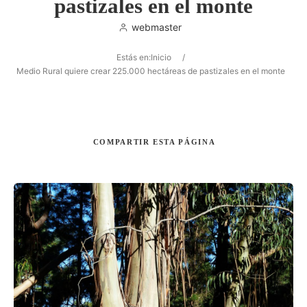
pastizales en el monte
webmaster
Estás en:
Inicio
/
Buscar
Medio Rural quiere crear 225.000 hectáreas de pastizales en el monte
COMPARTIR
ESTA PÁGINA