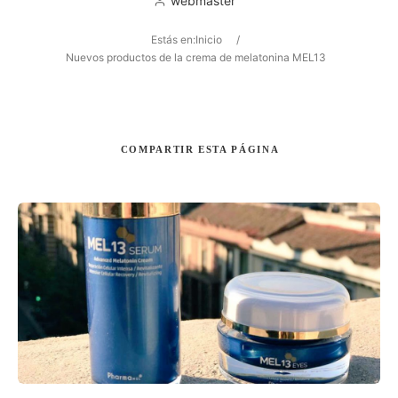
webmaster
Estás en:
Inicio
/
Nuevos productos de la crema de melatonina MEL13
Buscar
COMPARTIR
ESTA PÁGINA