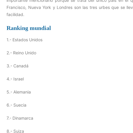
importante mencionarlo porque se trata del único país en el q
Francisco, Nueva York y Londres son las tres urbes que se lle
facilidad.
Ranking mundial
1.- Estados Unidos
2.- Reino Unido
3.- Canadá
4.- Israel
5.- Alemania
6.- Suecia
7.- Dinamarca
8.- Suiza