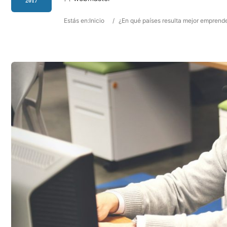
2017
Estás en:
Inicio
/
¿En qué países resulta mejor emprend