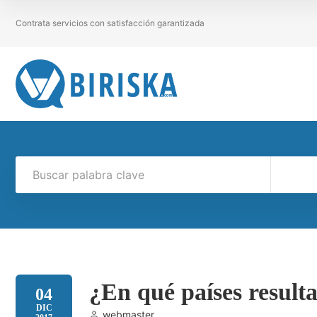
Contrata servicios con satisfacción garantizada
¿En qué países resul
04
DIC
webmaster