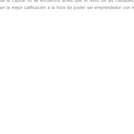
ue la capital no se encuentra antes que el resto de las ciudades
van la mejor calificación a la hora de poder ser emprendedor con 