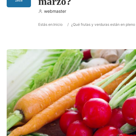
marzo?
2018
webmaster
Estás en:
Inicio
/
¿Qué frutas y verduras están en plen