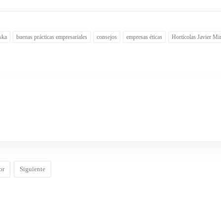
ska
buenas prácticas empresariales
consejos
empresas éticas
Hortícolas Javier Mi
or
Siguiente