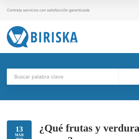
Contrata servicios con satisfacción garantizada
¿Qué frutas y verdura
13
MAR