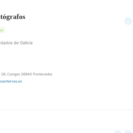
tógrafos
tos
dados de Galicia
ro 28, Cangas 36940 Pontevedra
nsantervas.es