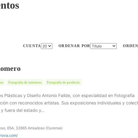
entos
CUENTA
ORDENAR POR
ORDE
Romero
tos
Fotografía de interiores
Fotografía de producto
es Plásticas y Diseño Antonio Faílde, con especialidad en Fotografía
ación con reconocidos artistas. Sus exposiciones individuales y colec
 y fuera del estado y…
oso, 65A, 32665 Amiadoso (Ourense)
anova.com/