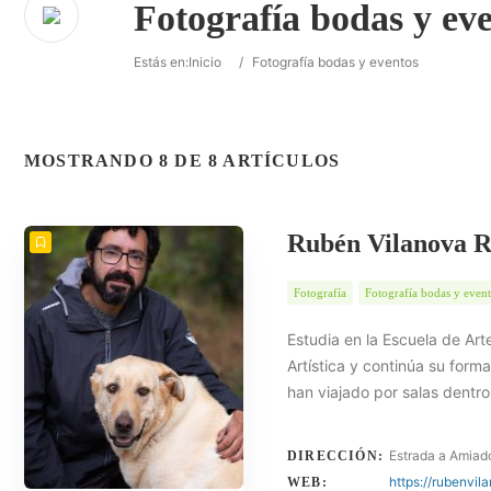
Fotografía bodas y ev
Estás en:
Inicio
/
Fotografía bodas y eventos
MOSTRANDO 8 DE 8 ARTÍCULOS
Rubén Vilanova 
Fotografía
Fotografía bodas y even
Estudia en la Escuela de Art
Artística y continúa su form
han viajado por salas dentro
Estrada a Amiad
DIRECCIÓN:
https://rubenvil
WEB: