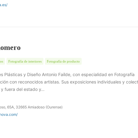
a.es/
Romero
tos
Fotografía de interiores
Fotografía de producto
es Plásticas y Diseño Antonio Faílde, con especialidad en Fotografía
ación con reconocidos artistas. Sus exposiciones individuales y colec
 y fuera del estado y…
oso, 65A, 32665 Amiadoso (Ourense)
anova.com/