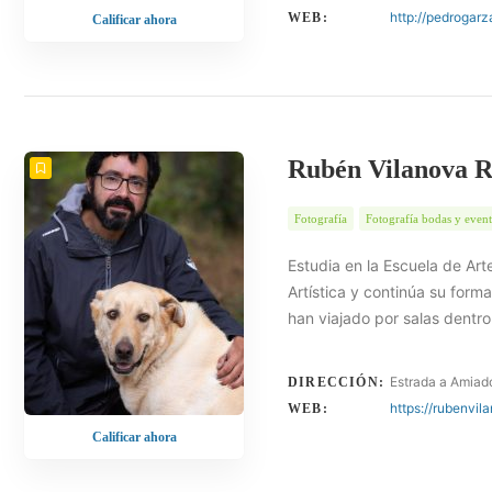
http://pedrogarz
WEB:
Calificar ahora
Rubén Vilanova 
Fotografía
Fotografía bodas y even
Estudia en la Escuela de Art
Artística y continúa su form
han viajado por salas dentro
Estrada a Amiad
DIRECCIÓN:
https://rubenvil
WEB:
Calificar ahora