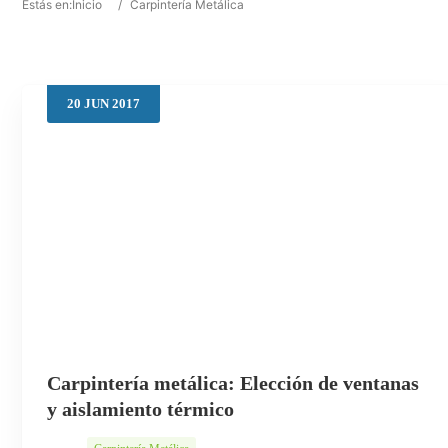
Estás en:
Inicio
/
Carpintería Metálica
20
JUN
2017
Carpintería metálica: Elección de ventanas
y aislamiento térmico